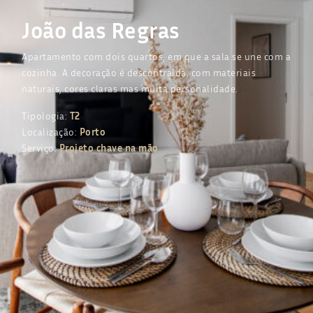
João das Regras
Apartamento com dois quartos, em que a sala se une com a
cozinha. A decoração é descontraída, com materiais
naturais, cores claras mas muita personalidade.
Tipologia:
T2
Localização:
Porto
Serviço:
Projeto chave na mão