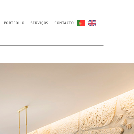
PORTFÓLIO
SERVIÇOS
CONTACTO